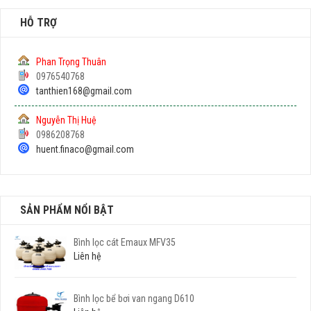
HỖ TRỢ
Phan Trọng Thuân
0976540768
tanthien168@gmail.com
Nguyễn Thị Huệ
0986208768
huent.finaco@gmail.com
SẢN PHẨM NỔI BẬT
Bình lọc cát Emaux MFV35
Liên hệ
Bình lọc bể bơi van ngang D610