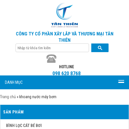
CÔNG TY CỔ PHẦN XÂY LẮP VÀ THƯƠNG MẠI TÂN
THIÊN
HOTLINE
098 620 8768
DANH MỤC
Trang chủ
»
khoang nước máy bơm
SẢN PHẨM
BÌNH LỌC CÁT BỂ BƠI