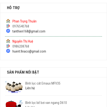
HỖ TRỢ
Phan Trọng Thuân
0976540768
tanthien168@gmail.com
Nguyễn Thị Huệ
0986208768
huent.finaco@gmail.com
SẢN PHẨM NỔI BẬT
Bình lọc cát Emaux MFV35
Liên hệ
Bình lọc bể bơi van ngang D610