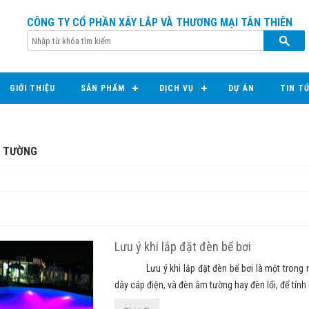
CÔNG TY CỔ PHẦN XÂY LẮP VÀ THƯƠNG MẠI TÂN THIÊN
GIỚI THIỆU
SẢN PHẨM
DỊCH VỤ
DỰ ÁN
TIN T
 TƯỜNG
Lưu ý khi lắp đặt đèn bể bơi
Lưu ý khi lắp đặt đèn bể bơi là một trong những
dây cáp điện, và đèn âm tường hay đèn lổi, để tính 