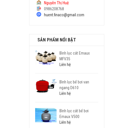
Nguyễn Thị Huệ
0986208768
huent.finaco@gmail.com
SẢN PHẨM NỔI BẬT
Bình lọc cát Emaux
MFV35
Liên hệ
Bình lọc bể bơi van
ngang D610
Liên hệ
Bình lọc cát bể bơi
Emaux V500
Liên hệ