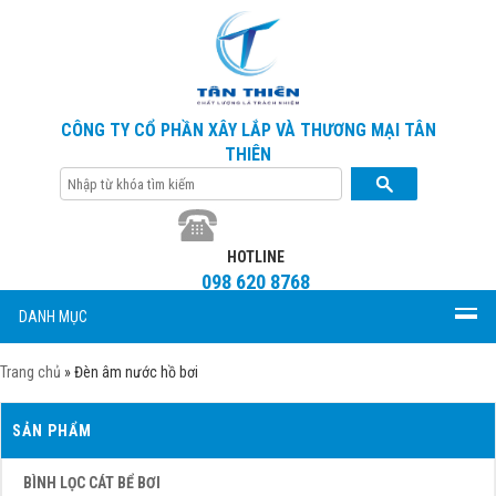
CÔNG TY CỔ PHẦN XÂY LẮP VÀ THƯƠNG MẠI TÂN
THIÊN
HOTLINE
098 620 8768
DANH MỤC
Trang chủ
»
Đèn âm nước hồ bơi
SẢN PHẨM
BÌNH LỌC CÁT BỂ BƠI