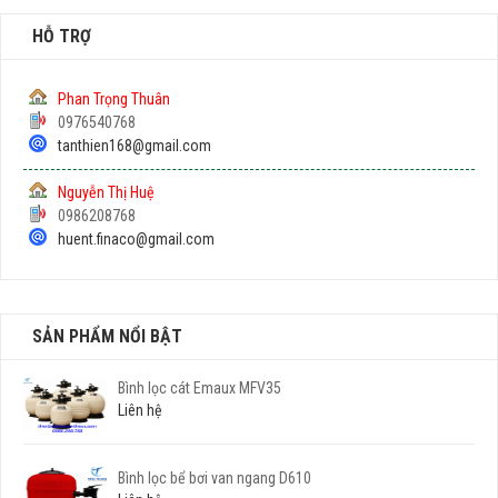
HỖ TRỢ
Phan Trọng Thuân
0976540768
tanthien168@gmail.com
Nguyễn Thị Huệ
0986208768
huent.finaco@gmail.com
SẢN PHẨM NỔI BẬT
Bình lọc cát Emaux MFV35
Liên hệ
Bình lọc bể bơi van ngang D610