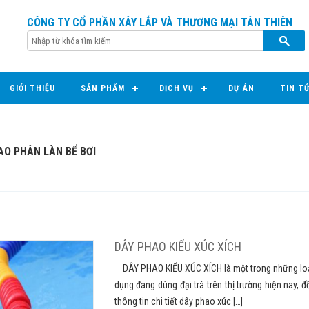
CÔNG TY CỔ PHẦN XÂY LẮP VÀ THƯƠNG MẠI TÂN THIÊN
GIỚI THIỆU
SẢN PHẨM
DỊCH VỤ
DỰ ÁN
TIN T
AO PHÂN LÀN BỂ BƠI
DÂY PHAO KIỂU XÚC XÍCH
DÂY PHAO KIỂU XÚC XÍCH là một trong những loại
dụng đang dùng đại trà trên thị trường hiện nay,
thông tin chi tiết dây phao xúc […]