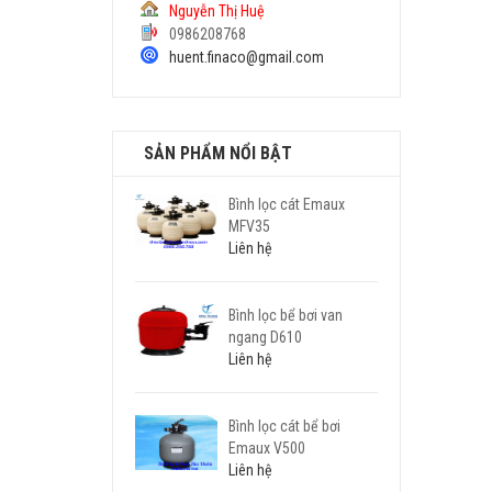
Nguyễn Thị Huệ
0986208768
huent.finaco@gmail.com
SẢN PHẨM NỔI BẬT
Bình lọc cát Emaux
MFV35
Liên hệ
Bình lọc bể bơi van
ngang D610
Liên hệ
Bình lọc cát bể bơi
Emaux V500
Liên hệ