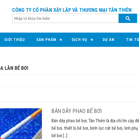
CÔNG TY CỔ PHẦN XÂY LẮP VÀ THƯƠNG MẠI TÂN THIÊN
GIỚI THIỆU
SẢN PHẨM
DỊCH VỤ
DỰ ÁN
TIN T
A LÀN BỂ BƠI
BÁN DÂY PHAO BỂ BƠI
Bán dây phao bể bơi, Tân Thiên là địa chỉ tin cậy
bể bơi, thiết bị bể bơi, bình lọc cát bể bơi, linh p
bể bơi […]