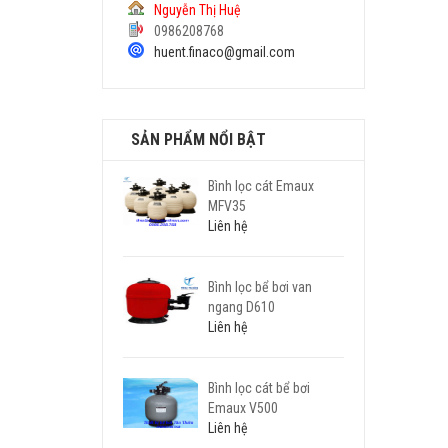
Nguyễn Thị Huệ
0986208768
huent.finaco@gmail.com
SẢN PHẨM NỔI BẬT
Bình lọc cát Emaux
MFV35
Liên hệ
Bình lọc bể bơi van
ngang D610
Liên hệ
Bình lọc cát bể bơi
Emaux V500
Liên hệ