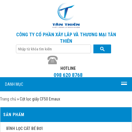
CÔNG TY CỔ PHẦN XÂY LẮP VÀ THƯƠNG MẠI TÂN
THIÊN
HOTLINE
098 620 8768
DANH MỤC
Trang chủ
»
Cột lọc giấy CF50 Emaux
SẢN PHẨM
BÌNH LỌC CÁT BỂ BƠI