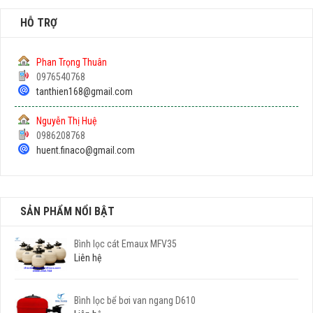
HỖ TRỢ
Phan Trọng Thuân
0976540768
tanthien168@gmail.com
Nguyễn Thị Huệ
0986208768
huent.finaco@gmail.com
SẢN PHẨM NỔI BẬT
Bình lọc cát Emaux MFV35
Liên hệ
Bình lọc bể bơi van ngang D610