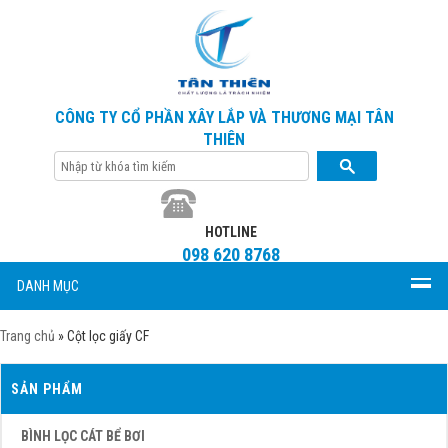
CÔNG TY CỔ PHẦN XÂY LẮP VÀ THƯƠNG MẠI TÂN
THIÊN
HOTLINE
098 620 8768
DANH MỤC
Trang chủ
»
Cột lọc giấy CF
SẢN PHẨM
BÌNH LỌC CÁT BỂ BƠI