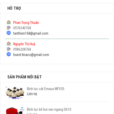
HỖ TRỢ
Phan Trọng Thuân
0976540768
tanthien168@gmail.com
Nguyễn Thị Huệ
0986208768
huent.finaco@gmail.com
SẢN PHẨM NỔI BẬT
Bình lọc cát Emaux MFV35
Liên hệ
Bình lọc bể bơi van ngang D610