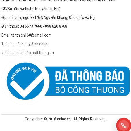
GPKD số 0104254351 do Sở KH và ĐT TP Hà Nội cấp ngày 16/11/2009
GĐ/Sở hữu website: Nguyễn Thị Huệ
Địa chỉ: số 6, ngõ 381/64, Nguyễn Khang, Cầu Giấy, Hà Nội
Điện thoại: 04 6673 7660 - 098 620 8768
Email:
tanthien168@gmail.com
1. Chính sách quy định chung
2. Chính sách bảo mật thông tin
Copyrights © 2016 enine.vn . All Rights Reserved.