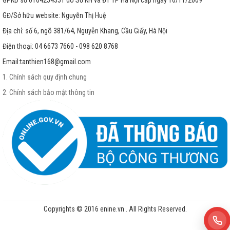
GPKD số 0104254351 do Sở KH và ĐT TP Hà Nội cấp ngày 16/11/2009
GĐ/Sở hữu website: Nguyễn Thị Huệ
Địa chỉ: số 6, ngõ 381/64, Nguyễn Khang, Cầu Giấy, Hà Nội
Điện thoại: 04 6673 7660 - 098 620 8768
Email:
tanthien168@gmail.com
1. Chính sách quy định chung
2. Chính sách bảo mật thông tin
Copyrights © 2016 enine.vn . All Rights Reserved.