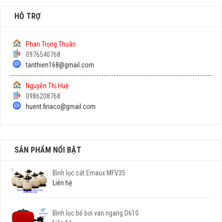
HỖ TRỢ
Phan Trọng Thuân
0976540768
tanthien168@gmail.com
Nguyễn Thị Huệ
0986208768
huent.finaco@gmail.com
SẢN PHẨM NỔI BẬT
Bình lọc cát Emaux MFV35
Liên hệ
Bình lọc bể bơi van ngang D610