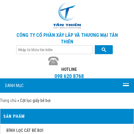
CÔNG TY CỔ PHẦN XÂY LẮP VÀ THƯƠNG MẠI TÂN
THIÊN
HOTLINE
098 620 8768
DANH MỤC
Trang chủ
»
Cột lọc giấy bể bơi
SẢN PHẨM
BÌNH LỌC CÁT BỂ BƠI