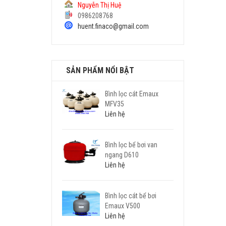
Nguyễn Thị Huệ
0986208768
huent.finaco@gmail.com
SẢN PHẨM NỔI BẬT
Bình lọc cát Emaux
MFV35
Liên hệ
Bình lọc bể bơi van
ngang D610
Liên hệ
Bình lọc cát bể bơi
Emaux V500
Liên hệ