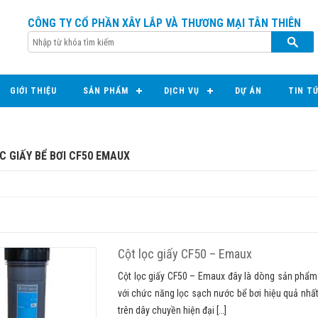
CÔNG TY CỔ PHẦN XÂY LẮP VÀ THƯƠNG MẠI TÂN THIÊN
GIỚI THIỆU
SẢN PHẨM
DỊCH VỤ
DỰ ÁN
TIN T
C GIẤY BỂ BƠI CF50 EMAUX
Cột lọc giấy CF50 – Emaux
Cột lọc giấy CF50 – Emaux đây là dòng sản phẩm l
với chức năng lọc sạch nước bể bơi hiệu quả nhất
trên dây chuyền hiện đại […]