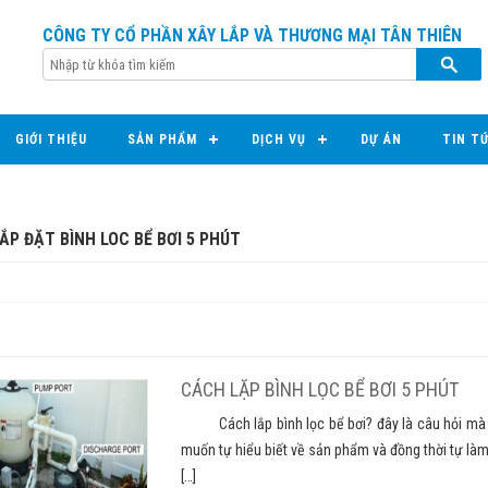
CÔNG TY CỔ PHẦN XÂY LẮP VÀ THƯƠNG MẠI TÂN THIÊN
GIỚI THIỆU
SẢN PHẨM
DỊCH VỤ
DỰ ÁN
TIN T
ẮP ĐẶT BÌNH LOC BỂ BƠI 5 PHÚT
CÁCH LẶP BÌNH LỌC BỂ BƠI 5 PHÚT
Cách lắp bình lọc bể bơi? đây là câu hỏi mà n
muốn tự hiểu biết về sản phẩm và đồng thời tự làm 
[…]