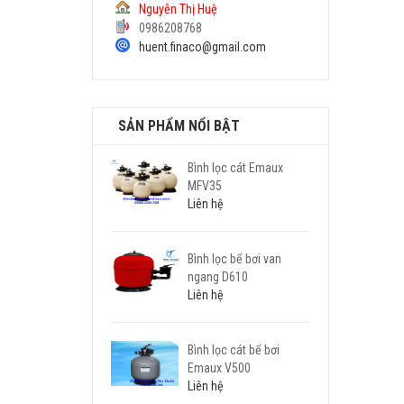
Nguyễn Thị Huệ
0986208768
huent.finaco@gmail.com
SẢN PHẨM NỔI BẬT
Bình lọc cát Emaux
MFV35
Liên hệ
Bình lọc bể bơi van
ngang D610
Liên hệ
Bình lọc cát bể bơi
Emaux V500
Liên hệ