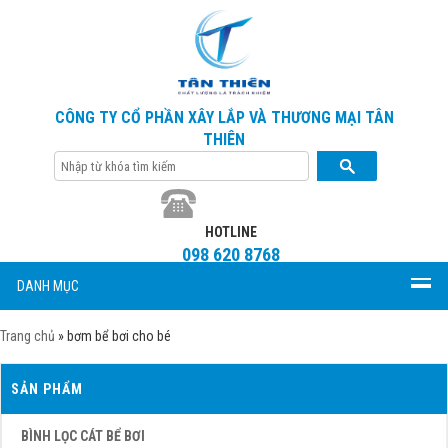
CÔNG TY CỔ PHẦN XÂY LẮP VÀ THƯƠNG MẠI TÂN
THIÊN
HOTLINE
098 620 8768
DANH MỤC
Trang chủ
»
bơm bể bơi cho bé
SẢN PHẨM
BÌNH LỌC CÁT BỂ BƠI