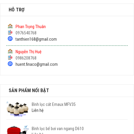
HỖ TRỢ
Phan Trọng Thuân
0976540768
tanthien168@gmail.com
Nguyễn Thị Huệ
0986208768
huent.finaco@gmail.com
SẢN PHẨM NỔI BẬT
Bình lọc cát Emaux MFV35
Liên hệ
Bình lọc bể bơi van ngang D610