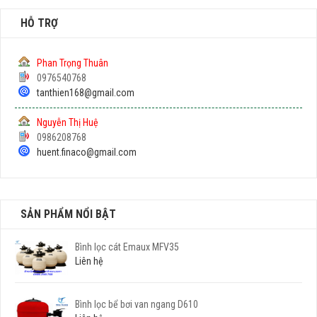
HỖ TRỢ
Phan Trọng Thuân
0976540768
tanthien168@gmail.com
Nguyễn Thị Huệ
0986208768
huent.finaco@gmail.com
SẢN PHẨM NỔI BẬT
Bình lọc cát Emaux MFV35
Liên hệ
Bình lọc bể bơi van ngang D610