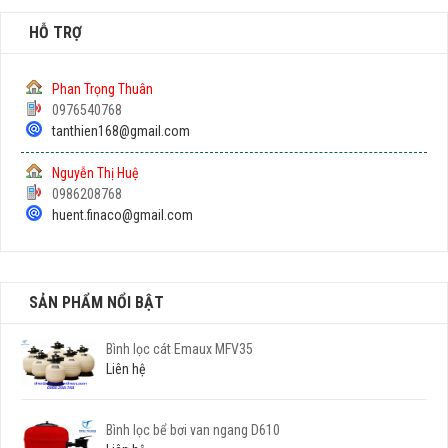
HỖ TRỢ
Phan Trọng Thuân
0976540768
tanthien168@gmail.com
Nguyễn Thị Huệ
0986208768
huent.finaco@gmail.com
SẢN PHẨM NỔI BẬT
Bình lọc cát Emaux MFV35
Liên hệ
Bình lọc bể bơi van ngang D610