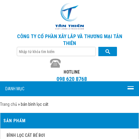
CÔNG TY CỔ PHẦN XÂY LẮP VÀ THƯƠNG MẠI TÂN
THIÊN
HOTLINE
098 620 8768
DANH MỤC
Trang chủ
»
bán bình lọc cát
SẢN PHẨM
BÌNH LỌC CÁT BỂ BƠI