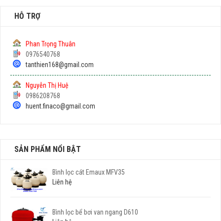
HỖ TRỢ
Phan Trọng Thuân
0976540768
tanthien168@gmail.com
Nguyễn Thị Huệ
0986208768
huent.finaco@gmail.com
SẢN PHẨM NỔI BẬT
Bình lọc cát Emaux MFV35
Liên hệ
Bình lọc bể bơi van ngang D610