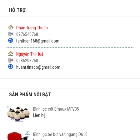
HỖ TRỢ
Phan Trọng Thuân
0976540768
tanthien168@gmail.com
Nguyễn Thị Huệ
0986208768
huent.finaco@gmail.com
SẢN PHẨM NỔI BẬT
Bình lọc cát Emaux MFV35
Liên hệ
Bình lọc bể bơi van ngang D610